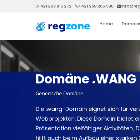
+421 263 815 272
+421 268 265 986
info@re
Home
Domain
Domäne .WANG
Generische Domäne
Die .wang-Domain eignet sich für ve
Webprojekten. Diese Domain bietet ein
Präsentation vielfältiger Aktivitäten, 
hilft auch beim Aufbau einer starken