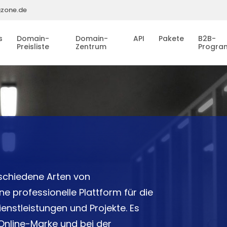
gzone.de
s
Domain-
Domain-
API
Pakete
B2B-
Preisliste
Zentrum
Progr
rschiedene Arten von
e professionelle Plattform für die
Dienstleistungen und Projekte. Es
 Online-Marke und bei der