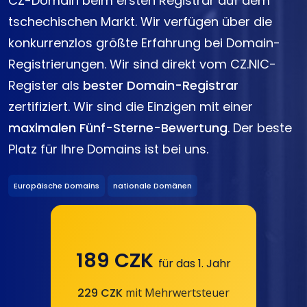
CZ-Domain beim ersten Registrar auf dem
tschechischen Markt. Wir verfügen über die
konkurrenzlos größte Erfahrung bei Domain-
Registrierungen. Wir sind direkt vom CZ.NIC-
Register als
bester Domain-Registrar
zertifiziert. Wir sind die Einzigen mit einer
maximalen Fünf-Sterne-Bewertung
. Der beste
Platz für Ihre Domains ist bei uns.
Europäische Domains
nationale Domänen
189 CZK
für das 1. Jahr
229 CZK
mit Mehrwertsteuer