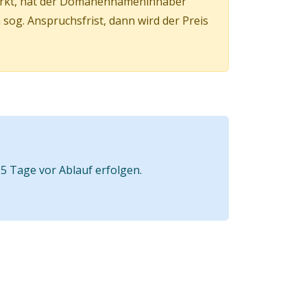
irkt, hat der Domänennameninhaber
og. Anspruchsfrist, dann wird der Preis
5 Tage vor Ablauf erfolgen.