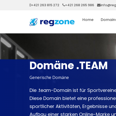
+421 263 815 272
+421 268 265 986
info@re
Home
Domain
Domäne .TEAM
Generische Domäne
Die .team-Domain ist für Sportverei
Diese Domain bietet eine professionel
sportlicher Aktivitäten, Ergebnisse u
Aufbau einer starken Online-Marke u