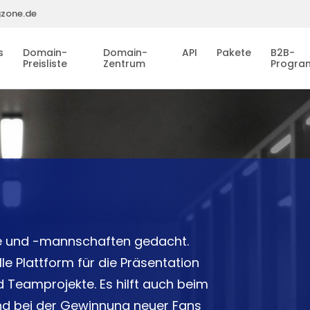
gzone.de
s
Domain-
Domain-
API
Pakete
B2B-
Preisliste
Zentrum
Progr
ne und -mannschaften gedacht.
le Plattform für die Präsentation
nd Teamprojekte. Es hilft auch beim
nd bei der Gewinnung neuer Fans