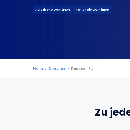
Asiatische Domänen
nationale Domänen
Home
Domänen
Domäne .SU
Zu jed