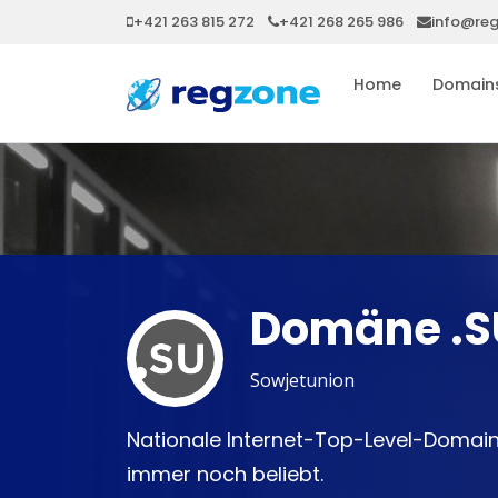
+421 263 815 272
+421 268 265 986
info@re
Home
Domain
Domäne .S
Sowjetunion
Nationale Internet-Top-Level-Domain 
immer noch beliebt.