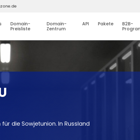
gzone.de
s
Domain-
Domain-
API
Pakete
B2B-
Preisliste
Zentrum
Progr
U
für die Sowjetunion. In Russland