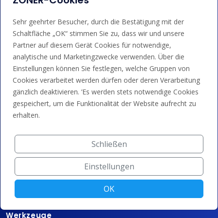
ZONER-Cookies
Dienstleistungen
Sehr geehrter Besucher, durch die Bestätigung mit der
Schaltfläche „OK“ stimmen Sie zu, dass wir und unsere
Domain-Registrierung
Partner auf diesem Gerät Cookies für notwendige,
analytische und Marketingzwecke verwenden. Über die
SSL/TLS-Zertifikate
Einstellungen können Sie festlegen, welche Gruppen von
Domain-Parken
Cookies verarbeitet werden dürfen oder deren Verarbeitung
gänzlich deaktivieren. ’Es werden stets notwendige Cookies
Domain-Weiterleitung
gespeichert, um die Funktionalität der Website aufrecht zu
erhalten.
Technologie
100% DNSSEC
Schließen
DNS-System
Einstellungen
Rechenzentrum
OK
AI-Domain-Vorschläge
Werkzeuge