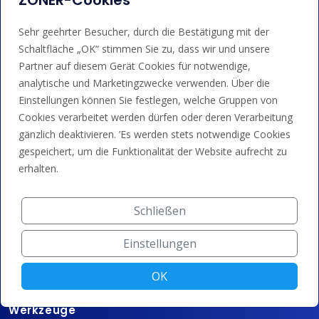
ZONER-Cookies
Dienstleistungen
Sehr geehrter Besucher, durch die Bestätigung mit der
Schaltfläche „OK“ stimmen Sie zu, dass wir und unsere
Domain-Registrierung
Partner auf diesem Gerät Cookies für notwendige,
analytische und Marketingzwecke verwenden. Über die
SSL/TLS-Zertifikate
Einstellungen können Sie festlegen, welche Gruppen von
Domain-Parken
Cookies verarbeitet werden dürfen oder deren Verarbeitung
gänzlich deaktivieren. ’Es werden stets notwendige Cookies
Domain-Weiterleitung
gespeichert, um die Funktionalität der Website aufrecht zu
Technologie
erhalten.
100% DNSSEC
Schließen
DNS-System
Einstellungen
Rechenzentrum
OK
AI-Domain-Vorschläge
Werkzeuge