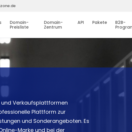
gzone.de
s
Domain-
Domain-
API
Pakete
B2B-
Preisliste
Zentrum
Progr
s und Verkaufsplattformen
fessionelle Plattform zur
eistungen und Sonderangeboten. Es
 Online-Marke und bei der