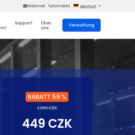
Webmail
Kontakte
deutsch
Support
Über
Verwaltung
amm
uns
RABATT 59 %
1.099 CZK
449 CZK