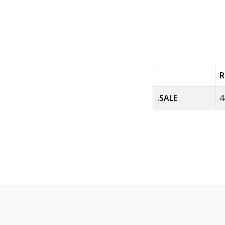
R
.SALE
4