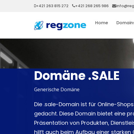
+421 263 815 272
+421 268 265 986
info@re
Home
Domain
Domäne .SALE
Generische Domäne
Die .sale-Domain ist für Online-Shop
gedacht. Diese Domain bietet eine pro
Präsentation von Produkten, Dienstl
hilft auch beim Aufbau einer starken