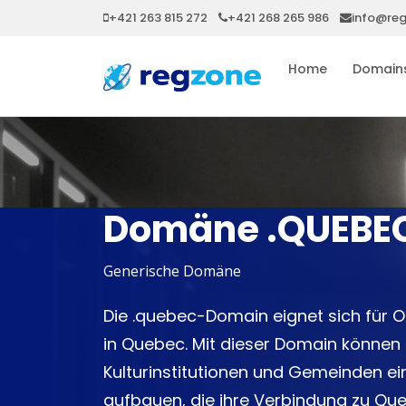
+421 263 815 272
+421 268 265 986
info@re
Home
Domain
Domäne .QUEBE
Generische Domäne
Die .quebec-Domain eignet sich für 
in Quebec. Mit dieser Domain können
Kulturinstitutionen und Gemeinden ei
aufbauen, die ihre Verbindung zu Que