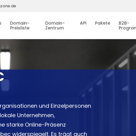
gzone.de
s
Domain-
Domain-
API
Pakete
B2B-
Preisliste
Zentrum
Progr
C
Organisationen und Einzelpersonen
 lokale Unternehmen,
ne starke Online-Präsenz
bec widerspiegelt. Es trägt auch