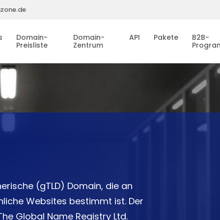
gzone.de
s
Domain-
Domain-
API
Pakete
B2B-
Preisliste
Zentrum
Progr
erische (gTLD) Domain, die an
nliche Websites bestimmt ist. Der
The Global Name Registry Ltd.