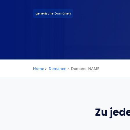
generische Domänen
Home
Domänen
Domäne .NAME
Zu jed