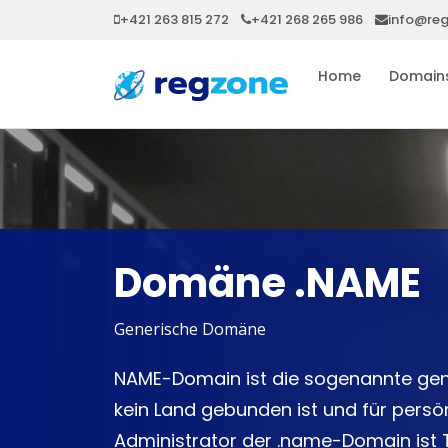
+421 263 815 272
+421 268 265 986
info@re
Home
Domain
Domäne .NAME
Generische Domäne
NAME-Domain ist die sogenannte gen
kein Land gebunden ist und für persö
Administrator der .name-Domain ist 