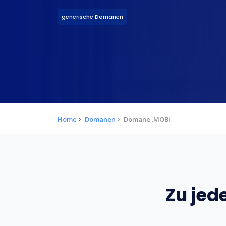
generische Domänen
Home
Domänen
Domäne .MOBI
Zu jed