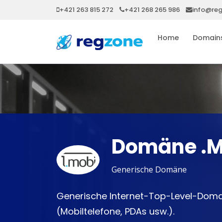
+421 263 815 272
+421 268 265 986
info@re
Home
Domain
Domäne .M
Generische Domäne
Generische Internet-Top-Level-Domai
(Mobiltelefone, PDAs usw.).