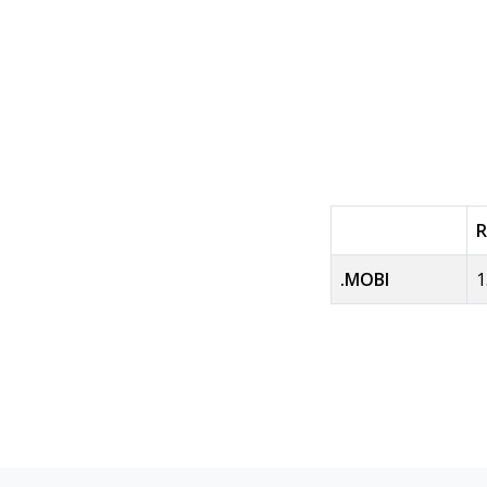
R
.MOBI
1