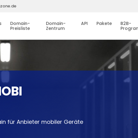
gzone.de
s
Domain-
Domain-
API
Pakete
B2B-
Preisliste
Zentrum
Progr
OBI
n für Anbieter mobiler Geräte