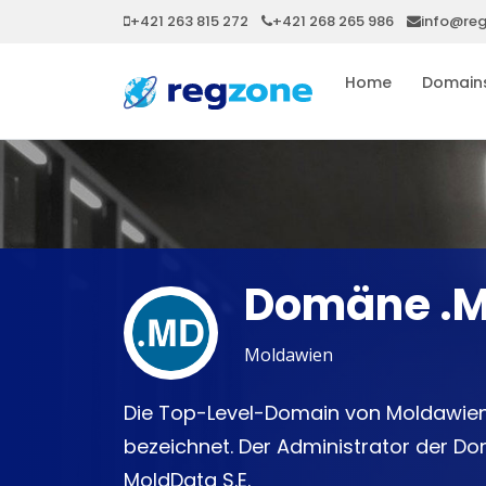
+421 263 815 272
+421 268 265 986
info@re
Home
Domain
Domäne .
Moldawien
Die Top-Level-Domain von Moldawien
bezeichnet. Der Administrator der Do
MoldData S.E.