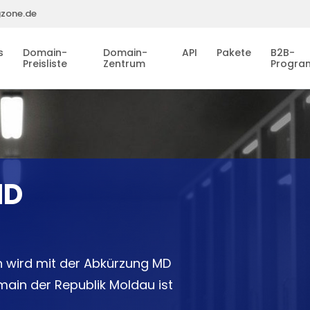
gzone.de
s
Domain-
Domain-
API
Pakete
B2B-
Preisliste
Zentrum
Progr
MD
 wird mit der Abkürzung MD
main der Republik Moldau ist