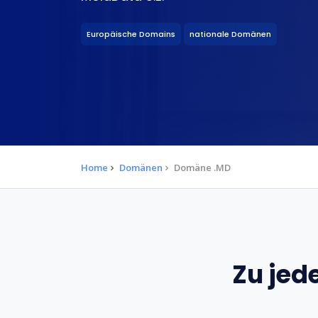
Europäische Domains
nationale Domänen
Home
Domänen
Domäne .MD
Zu jed