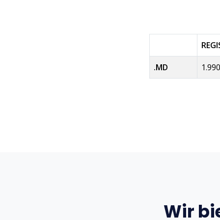
REG
.MD
1.99
Wir bi