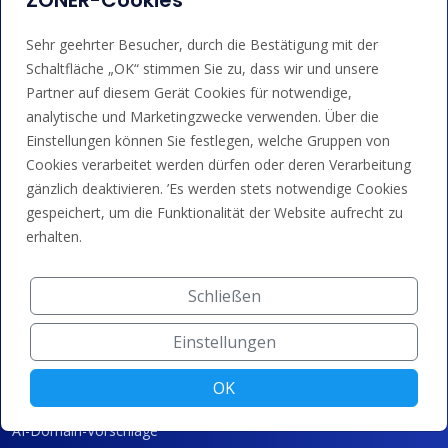
ZONER-Cookies
Sehr geehrter Besucher, durch die Bestätigung mit der
Schaltfläche „OK“ stimmen Sie zu, dass wir und unsere
Dienstleistungen
Partner auf diesem Gerät Cookies für notwendige,
analytische und Marketingzwecke verwenden. Über die
Domain-Registrierung
Einstellungen können Sie festlegen, welche Gruppen von
SSL/TLS-Zertifikate
Cookies verarbeitet werden dürfen oder deren Verarbeitung
gänzlich deaktivieren. ’Es werden stets notwendige Cookies
Domain-Parken
gespeichert, um die Funktionalität der Website aufrecht zu
Domain-Weiterleitung
erhalten.
Technologie
Schließen
100% DNSSEC
Einstellungen
DNS-System
OK
Rechenzentrum
AI-Domain-Vorschläge