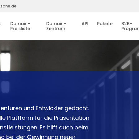
gzone.de
s
Domain-
Domain-
API
Pakete
B2B-
Preisliste
Zentrum
Progr
genturen und Entwickler gedacht.
le Plattform für die Präsentation
stleistungen. Es hilft auch beim
nd bei der Gewinnung neuer