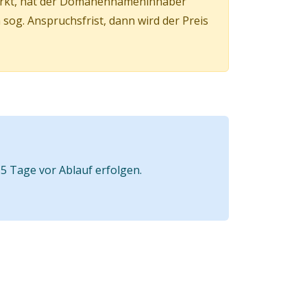
irkt, hat der Domänennameninhaber
og. Anspruchsfrist, dann wird der Preis
5 Tage vor Ablauf erfolgen.