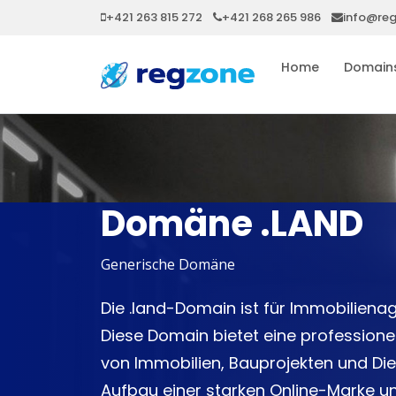
+421 263 815 272
+421 268 265 986
info@re
Home
Domain
Domäne .LAND
Generische Domäne
Die .land-Domain ist für Immobiliena
Diese Domain bietet eine professionel
von Immobilien, Bauprojekten und Dien
Aufbau einer starken Online-Marke u