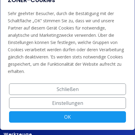
ZONER-Cookies
Sehr geehrter Besucher, durch die Bestätigung mit der
Dienstleistungen
Schaltfläche „OK“ stimmen Sie zu, dass wir und unsere
Partner auf diesem Gerät Cookies für notwendige,
Domain-Registrierung
analytische und Marketingzwecke verwenden. Über die
SSL/TLS-Zertifikate
Einstellungen können Sie festlegen, welche Gruppen von
Cookies verarbeitet werden dürfen oder deren Verarbeitung
Domain-Parken
gänzlich deaktivieren. ’Es werden stets notwendige Cookies
Domain-Weiterleitung
gespeichert, um die Funktionalität der Website aufrecht zu
erhalten.
Technologie
Schließen
100% DNSSEC
DNS-System
Einstellungen
Rechenzentrum
OK
AI-Domain-Vorschläge
Werkzeuge