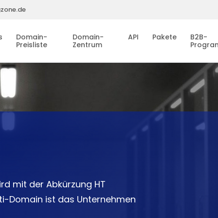
gzone.de
s
Domain-
Domain-
API
Pakete
B2B-
Preisliste
Zentrum
Progr
ird mit der Abkürzung HT
aiti-Domain ist das Unternehmen