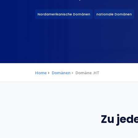
Nordamerikanische Domänen
nationale Domänen
Home
Domänen
Domäne .HT
Zu jed