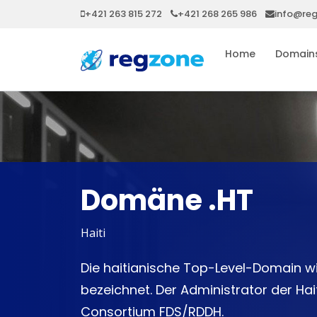
+421 263 815 272
+421 268 265 986
info@re
Home
Domain
Domäne .HT
Haiti
Die haitianische Top-Level-Domain w
bezeichnet. Der Administrator der H
Consortium FDS/RDDH.