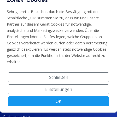
ZONER-Cookies
Sehr geehrter Besucher, durch die Bestätigung mit der
Schaltfläche „OK“ stimmen Sie zu, dass wir und unsere
Partner auf diesem Gerät Cookies für notwendige,
analytische und Marketingzwecke verwenden. Über die
Dienstleistungen
Einstellungen können Sie festlegen, welche Gruppen von
Cookies verarbeitet werden dürfen oder deren Verarbeitung
Domain-Registrierung
gänzlich deaktivieren. ’Es werden stets notwendige Cookies
SSL/TLS-Zertifikate
gespeichert, um die Funktionalität der Website aufrecht zu
erhalten.
Domain-Parken
Domain-Weiterleitung
Schließen
Technologie
Einstellungen
100% DNSSEC
OK
DNS-System
Rechenzentrum