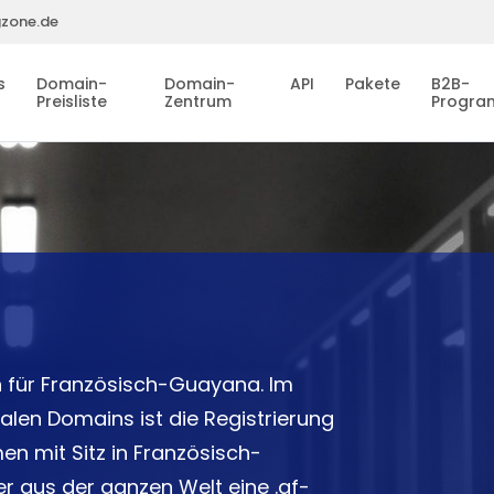
gzone.de
s
Domain-
Domain-
API
Pakete
B2B-
Preisliste
Zentrum
Progr
 für Französisch-Guayana. Im
len Domains ist die Registrierung
en mit Sitz in Französisch-
r aus der ganzen Welt eine .gf-