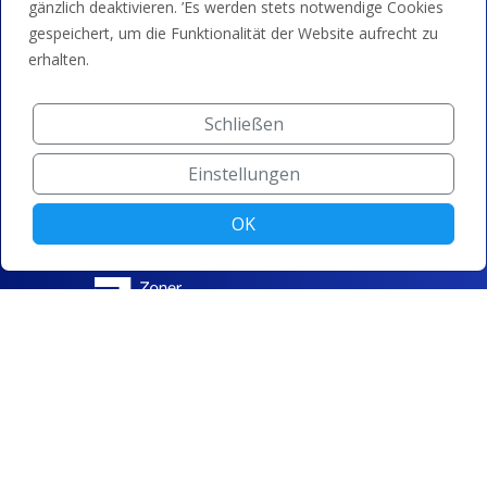
gänzlich deaktivieren. ’Es werden stets notwendige Cookies
gespeichert, um die Funktionalität der Website aufrecht zu
erhalten.
Schließen
Einstellungen
OK
© ZONER a.s. |
Cookie-Einstellungen ändern
|
Datenschutz
|
Allgemeine Geschäftsbedingungen