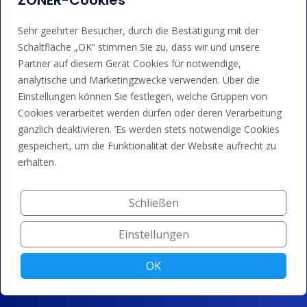
ZONER-Cookies
Dienstleistungen
Sehr geehrter Besucher, durch die Bestätigung mit der
Domain-Registrierung
Schaltfläche „OK“ stimmen Sie zu, dass wir und unsere
SSL/TLS-Zertifikate
Partner auf diesem Gerät Cookies für notwendige,
analytische und Marketingzwecke verwenden. Über die
Domain-Parken
Einstellungen können Sie festlegen, welche Gruppen von
Domain-Weiterleitung
Cookies verarbeitet werden dürfen oder deren Verarbeitung
gänzlich deaktivieren. ’Es werden stets notwendige Cookies
Technologie
gespeichert, um die Funktionalität der Website aufrecht zu
erhalten.
100% DNSSEC
DNS-System
Schließen
Rechenzentrum
Einstellungen
AI-Domain-Vorschläge
OK
Werkzeuge