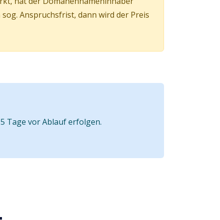
irkt, hat der Domänennameninhaber
og. Anspruchsfrist, dann wird der Preis
5 Tage vor Ablauf erfolgen.