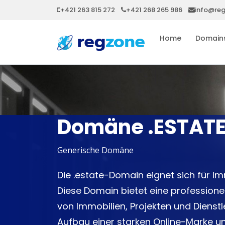
+421 263 815 272
+421 268 265 986
info@re
Home
Domain
Domäne .ESTAT
Generische Domäne
Die .estate-Domain eignet sich für I
Diese Domain bietet eine professionel
von Immobilien, Projekten und Dienstl
Aufbau einer starken Online-Marke u