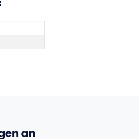
E
ngen an