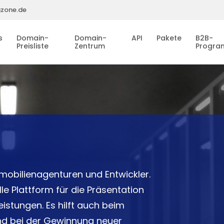
gzone.de
s
Domain-
Domain-
API
Pakete
B2B-
Preisliste
Zentrum
Progr
E
mmobilienagenturen und Entwickler.
le Plattform für die Präsentation
eistungen. Es hilft auch beim
nd bei der Gewinnung neuer