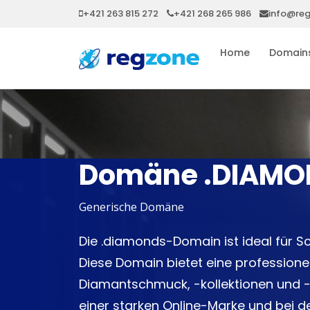
+421 263 815 272
+421 268 265 986
info@re
Home
Domain
Domäne .DIAMO
Generische Domäne
Die .diamonds-Domain ist ideal für S
Diese Domain bietet eine professionel
Diamantschmuck, -kollektionen und -d
einer starken Online-Marke und bei 