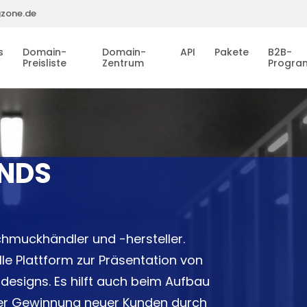
gzone.de
s
Domain-
Domain-
API
Pakete
B2B-
Preisliste
Zentrum
Progr
NDS
chmuckhändler und -hersteller.
le Plattform zur Präsentation von
esigns. Es hilft auch beim Aufbau
der Gewinnung neuer Kunden durch