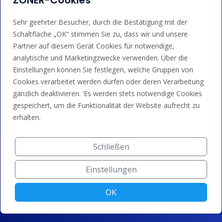
ZONER-Cookies
Sehr geehrter Besucher, durch die Bestätigung mit der
Schaltfläche „OK“ stimmen Sie zu, dass wir und unsere
Partner auf diesem Gerät Cookies für notwendige,
Dienstleistungen
analytische und Marketingzwecke verwenden. Über die
Einstellungen können Sie festlegen, welche Gruppen von
Domain-Registrierung
Cookies verarbeitet werden dürfen oder deren Verarbeitung
SSL/TLS-Zertifikate
gänzlich deaktivieren. ’Es werden stets notwendige Cookies
gespeichert, um die Funktionalität der Website aufrecht zu
Domain-Parken
erhalten.
Domain-Weiterleitung
Schließen
Technologie
Einstellungen
100% DNSSEC
OK
DNS-System
Rechenzentrum