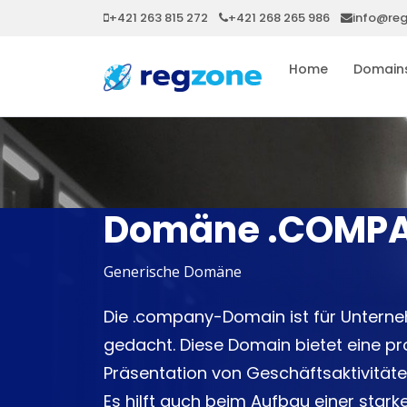
+421 263 815 272
+421 268 265 986
info@re
Home
Domain
Domäne .COMP
Generische Domäne
Die .company-Domain ist für Unter
gedacht. Diese Domain bietet eine pro
Präsentation von Geschäftsaktivitäte
Es hilft auch beim Aufbau einer star