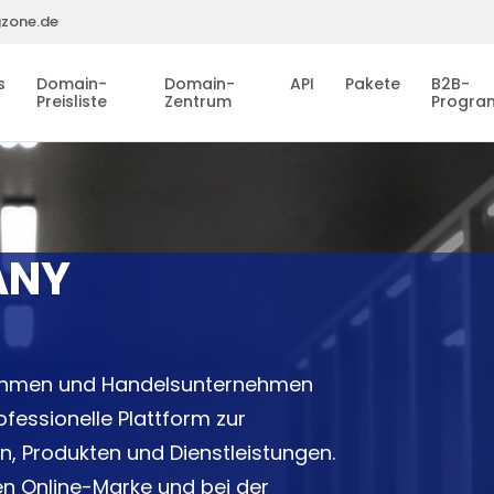
gzone.de
s
Domain-
Domain-
API
Pakete
B2B-
Preisliste
Zentrum
Progr
ANY
nehmen und Handelsunternehmen
fessionelle Plattform zur
n, Produkten und Dienstleistungen.
ken Online-Marke und bei der