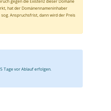
pruch gegen die Existenz dieser Domäne
irkt, hat der Domänennameninhaber
og. Anspruchsfrist, dann wird der Preis
5 Tage vor Ablauf erfolgen.