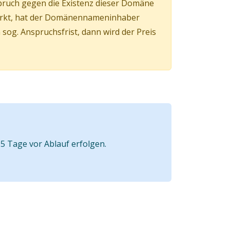
pruch gegen die Existenz dieser Domäne
irkt, hat der Domänennameninhaber
og. Anspruchsfrist, dann wird der Preis
5 Tage vor Ablauf erfolgen.