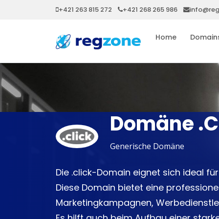
+421 263 815 272
+421 268 265 986
info@re
Home
Domain
Domäne .C
Generische Domäne
Die .click-Domain eignet sich ideal f
Diese Domain bietet eine professionel
Marketingkampagnen, Werbedienstleis
Es hilft auch beim Aufbau einer star