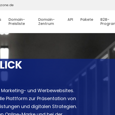
gzone.de
s
Domain-
Domain-
API
Pakete
B2B-
Preisliste
Zentrum
Progr
LICK
ür Marketing- und Werbewebsites.
le Plattform zur Präsentation von
tungen und digitalen Strategien.
ken Online-Marke und bei der