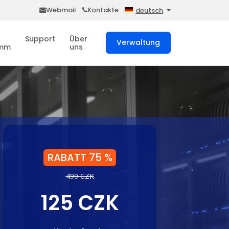
Webmail
Kontakte
deutsch
Support
Über
Verwaltung
amm
uns
RABATT 75 %
499 CZK
125 CZK