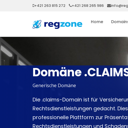
+421 263 815 272
+421 268 265 986
info@re
Home
Domain
Domäne .CLAIM
Generische Domäne
Die .claims-Domain ist für Versiche
Rechtsdienstleistungen gedacht. Dies
professionelle Plattform zur Präsent
Rechtsdienstleistungen und Schadensf