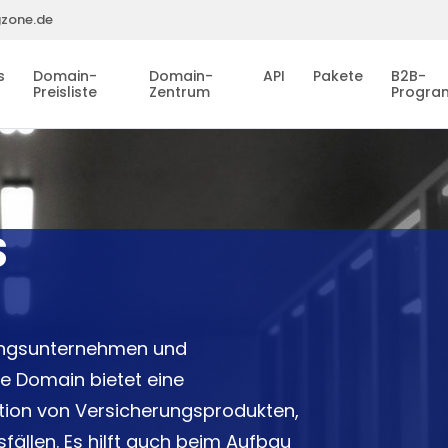
gzone.de
s
Domain-
Domain-
API
Pakete
B2B-
Preisliste
Zentrum
Progr
S
rungsunternehmen und
e Domain bietet eine
ation von Versicherungsprodukten,
ällen. Es hilft auch beim Aufbau