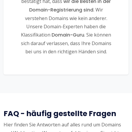
bestätigt hat, dass
wir die Besten in der
Domain-Registrierung sind
. Wir
verstehen Domains wie kein anderer.
Unsere Domain-Experten haben die
Klassifikation
Domain-Guru
. Sie können
sich darauf verlassen, dass Ihre Domains
bei uns in den richtigen Händen sind.
FAQ - häufig gestellte Fragen
Hier finden Sie Antworten auf alles rund um Domains