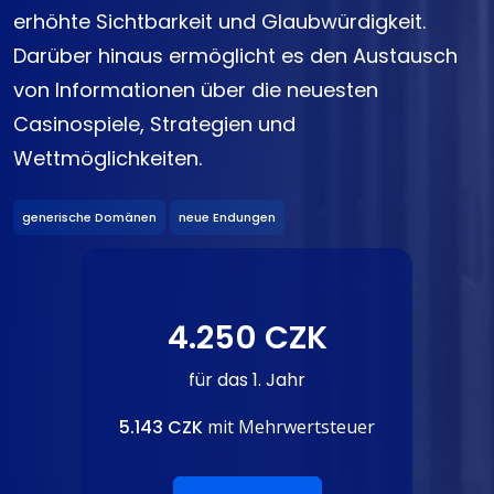
erhöhte Sichtbarkeit und Glaubwürdigkeit.
Darüber hinaus ermöglicht es den Austausch
von Informationen über die neuesten
Casinospiele, Strategien und
Wettmöglichkeiten.
generische Domänen
neue Endungen
4.250 CZK
für das 1. Jahr
5.143 CZK
mit Mehrwertsteuer