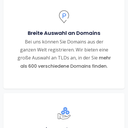
Breite Auswahl an Domains
Bei uns können Sie Domains aus der
ganzen Welt registrieren. Wir bieten eine
große Auswahl an TLDs an, in der Sie
mehr
als 600 verschiedene Domains finden.