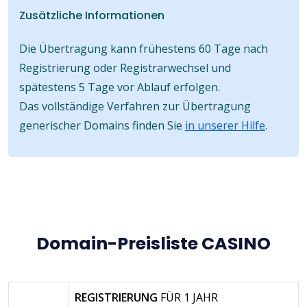
Zusätzliche Informationen
Die Übertragung kann frühestens 60 Tage nach
Registrierung oder Registrarwechsel und
spätestens 5 Tage vor Ablauf erfolgen.
Das vollständige Verfahren zur Übertragung
generischer Domains finden Sie
in unserer Hilfe
.
Domain-Preisliste CASINO
REGISTRIERUNG
FÜR 1 JAHR