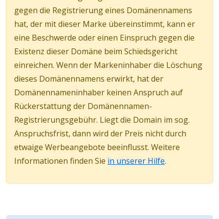
gegen die Registrierung eines Domänennamens
hat, der mit dieser Marke übereinstimmt, kann er
eine Beschwerde oder einen Einspruch gegen die
Existenz dieser Domäne beim Schiedsgericht
einreichen. Wenn der Markeninhaber die Löschung
dieses Domänennamens erwirkt, hat der
Domänennameninhaber keinen Anspruch auf
Rückerstattung der Domänennamen-
Registrierungsgebühr. Liegt die Domain im sog.
Anspruchsfrist, dann wird der Preis nicht durch
etwaige Werbeangebote beeinflusst. Weitere
Informationen finden Sie
in unserer Hilfe
.