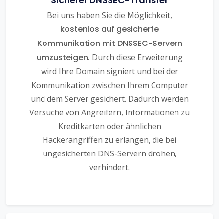
Sicherer DNSSEC-Transfer
Bei uns haben Sie die Möglichkeit,
kostenlos auf gesicherte
Kommunikation mit DNSSEC-Servern
umzusteigen.
Durch diese Erweiterung
wird Ihre Domain signiert und bei der
Kommunikation zwischen Ihrem Computer
und dem Server gesichert. Dadurch werden
Versuche von Angreifern, Informationen zu
Kreditkarten oder ähnlichen
Hackerangriffen zu erlangen, die bei
ungesicherten DNS-Servern drohen,
verhindert.