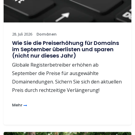
28. Juli 2026
Domänen
Wie Sie die Preiserhöhung für Domains
im September überlisten und sparen
(nicht nur dieses Jahr)
Globale Registerbetreiber erhöhen ab
September die Preise für ausgewählte
Domainendungen. Sichern Sie sich den aktuellen
Preis durch rechtzeitige Verlängerung!
Mehr