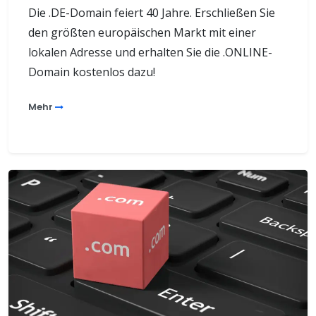
Die .DE-Domain feiert 40 Jahre. Erschließen Sie
den größten europäischen Markt mit einer
lokalen Adresse und erhalten Sie die .ONLINE-
Domain kostenlos dazu!
Mehr