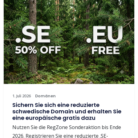
1. Juli 2026
Domänen
Sichern Sie sich eine reduzierte
schwedische Domain und erhalten Sie
eine europäische gratis dazu
Nutzen Sie die RegZone Sonderaktion bis Ende
2026. Registrieren Sie eine reduzierte .SE-