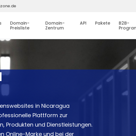
gzone.de
s
Domain-
Domain-
API
Pakete
B2B-
Preisliste
Zentrum
Progr
I
menswebsites in Nicaragua
fessionelle Plattform zur
n, Produkten und Dienstleistungen.
ken Online-Marke und bei der