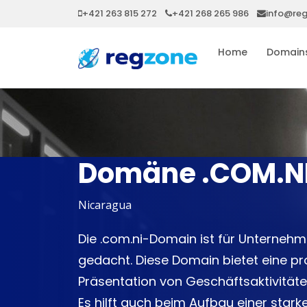
+421 263 815 272
+421 268 265 986
info@re
Home
Domain
Domäne .COM.N
Nicaragua
Die .com.ni-Domain ist für Unterneh
gedacht. Diese Domain bietet eine pro
Präsentation von Geschäftsaktivitäte
Es hilft auch beim Aufbau einer star